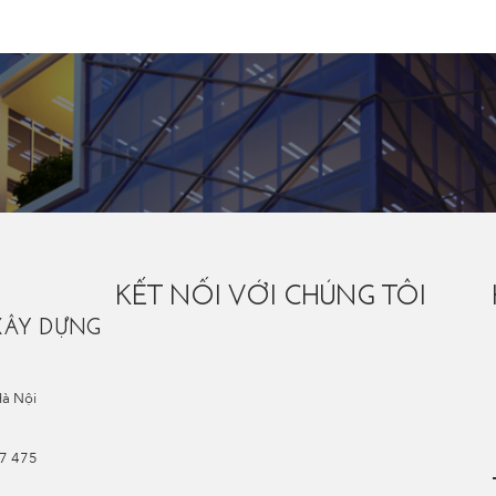
KẾT NỐI VỚI CHÚNG TÔI
XÂY DỰNG
Hà Nội
67 475