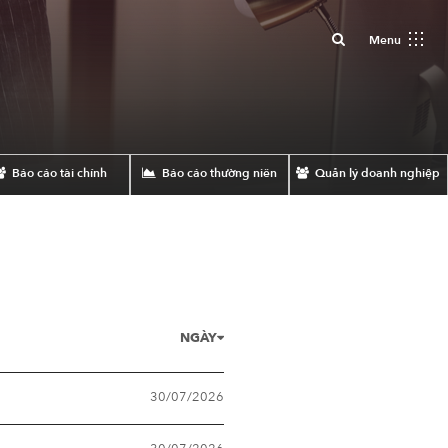
Close
Menu
Báo cáo tài chính
Báo cáo thường niên
Quản lý doanh nghiệp
NGÀY
30/07/2026