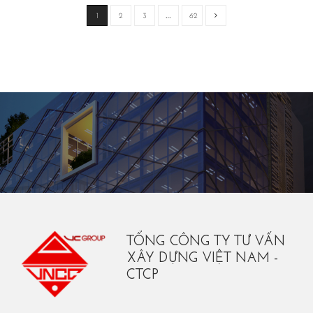
1
2
3
…
62
TỔNG CÔNG TY TƯ VẤN
XÂY DỰNG VIỆT NAM -
CTCP