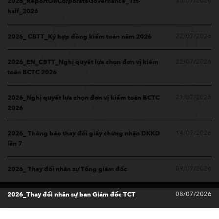
30/07/2026
2026_ReportOnCorporateGovernance_1st-
AB
half_2026
22/07/2026
2026_ CBTT_Ký hợp đồng kiểm toán năm 2026
22/07/2026
2026_EN_CBTT_Nghị quyết lựa chọn đơn vị kiểm
toán BCTC 2026
21/07/2026
2026_Nghị quyết lựa chọn đơn vị kiểm toán BCTC
2026
14/07/2026
2026_ Thông báo thay đổi giấy chứng nhận DKKD
lần 7
09/07/2026
2026_ Thay đổi nhân sự Tổng giám đốc
08/07/2026
2026_Thay đổi nhân sự ban Giám đốc TCT