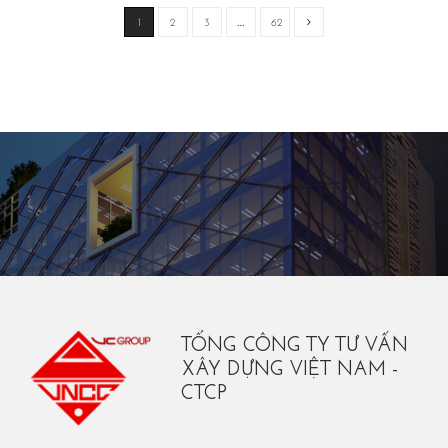
1
2
3
…
62
TỔNG CÔNG TY TƯ VẤN
XÂY DỰNG VIỆT NAM -
CTCP