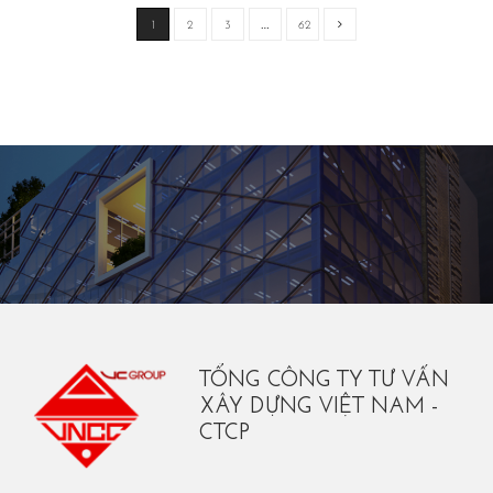
1
2
3
…
62
TỔNG CÔNG TY TƯ VẤN
XÂY DỰNG VIỆT NAM -
CTCP