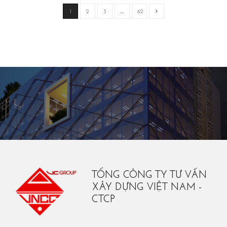
1
2
3
…
62
TỔNG CÔNG TY TƯ VẤN
XÂY DỰNG VIỆT NAM -
CTCP