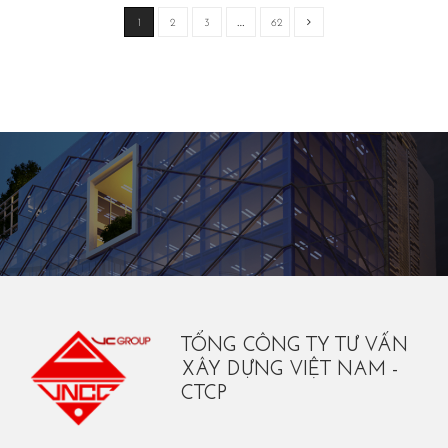
1
2
3
…
62
TỔNG CÔNG TY TƯ VẤN
XÂY DỰNG VIỆT NAM -
CTCP