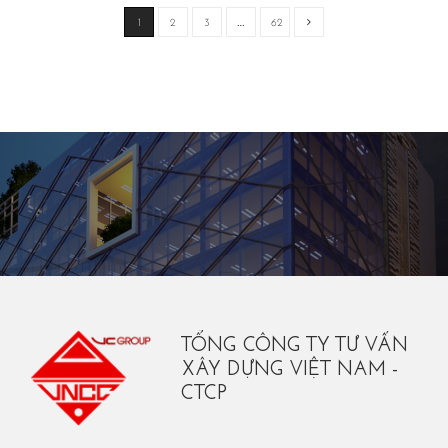
1
2
3
…
62
TỔNG CÔNG TY TƯ VẤN
XÂY DỰNG VIỆT NAM -
CTCP