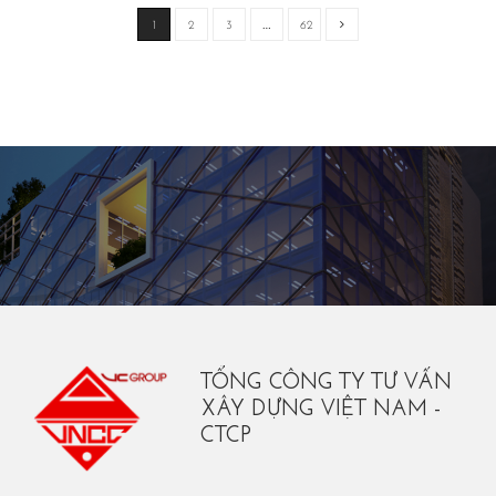
1
2
3
…
62
TỔNG CÔNG TY TƯ VẤN
XÂY DỰNG VIỆT NAM -
CTCP