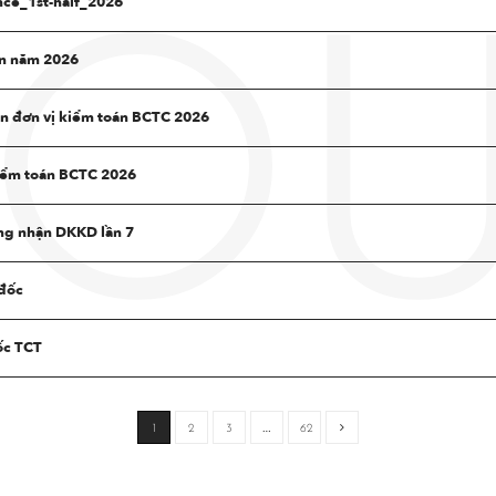
ce_1st-half_2026
OU
n năm 2026
 đơn vị kiểm toán BCTC 2026
kiểm toán BCTC 2026
ng nhận DKKD lần 7
 đốc
ốc TCT
1
2
3
…
62