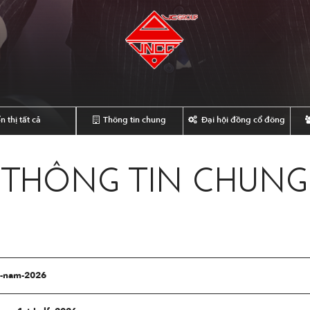
n thị tất cả
Thông tin chung
Đại hội đồng cổ đông
THÔNG TIN CHUNG
u-nam-2026