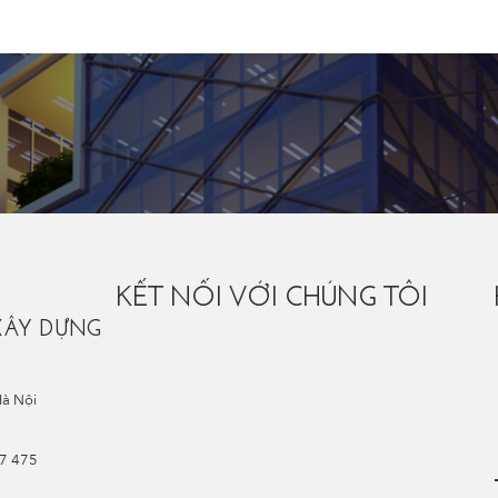
KẾT NỐI VỚI CHÚNG TÔI
XÂY DỰNG
Hà Nội
67 475