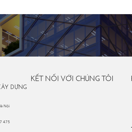
KẾT NỐI VỚI CHÚNG TÔI
XÂY DỰNG
Hà Nội
67 475