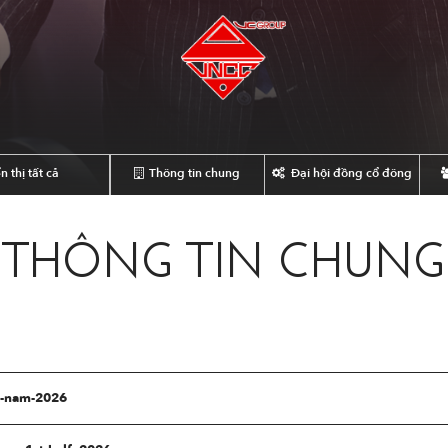
n thị tất cả
Thông tin chung
Đại hội đồng cổ đông
THÔNG TIN CHUNG
u-nam-2026