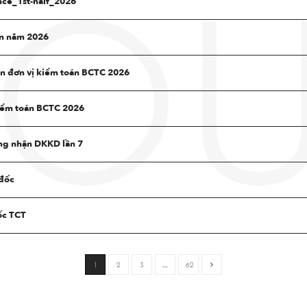
ce_1st-half_2026
OU
n năm 2026
 đơn vị kiểm toán BCTC 2026
kiểm toán BCTC 2026
ng nhận DKKD lần 7
 đốc
ốc TCT
1
2
3
…
62