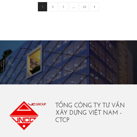
1
2
3
…
62
TỔNG CÔNG TY TƯ VẤN
XÂY DỰNG VIỆT NAM -
CTCP