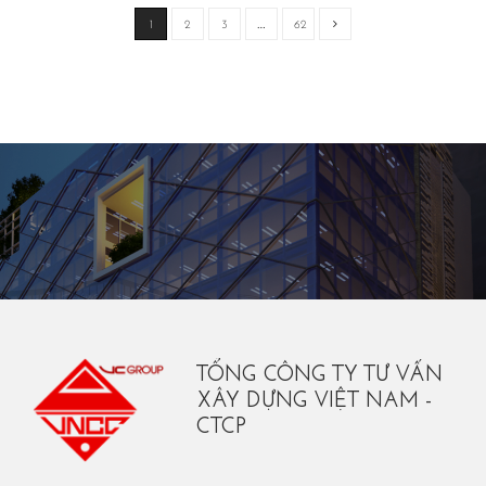
1
2
3
…
62
TỔNG CÔNG TY TƯ VẤN
XÂY DỰNG VIỆT NAM -
CTCP