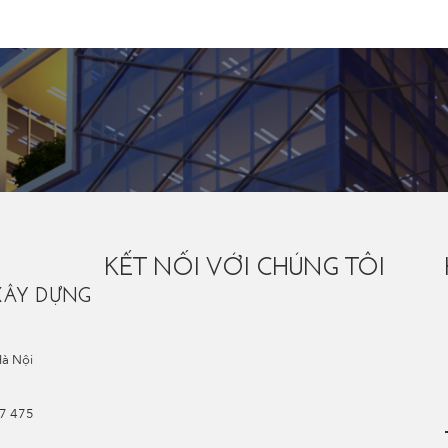
KẾT NỐI VỚI CHÚNG TÔI
XÂY DỰNG
Hà Nội
67 475