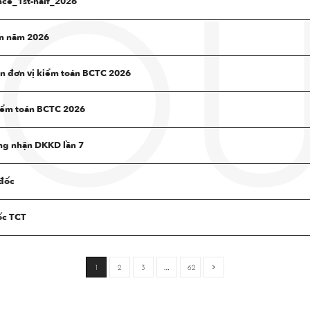
ce_1st-half_2026
OU
n năm 2026
 đơn vị kiểm toán BCTC 2026
kiểm toán BCTC 2026
ng nhận DKKD lần 7
 đốc
ốc TCT
1
2
3
…
62