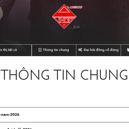
n thị tất cả
Thông tin chung
Đại hội đồng cổ đông
THÔNG TIN CHUNG
u-nam-2026