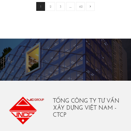
1
2
3
…
62
TỔNG CÔNG TY TƯ VẤN
XÂY DỰNG VIỆT NAM -
CTCP