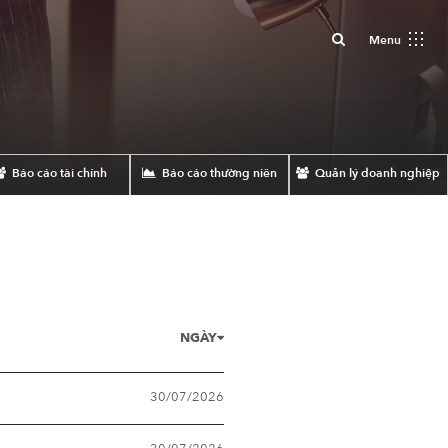
Close
Menu
Báo cáo tài chính
Báo cáo thường niên
Quản lý doanh nghiệp
NGÀY
30/07/2026