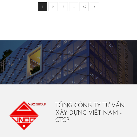
1
2
3
…
62
TỔNG CÔNG TY TƯ VẤN
XÂY DỰNG VIỆT NAM -
CTCP