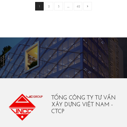
1
2
3
…
62
TỔNG CÔNG TY TƯ VẤN
XÂY DỰNG VIỆT NAM -
CTCP