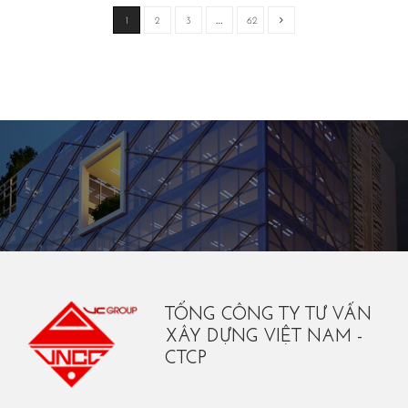
1
2
3
…
62
TỔNG CÔNG TY TƯ VẤN
XÂY DỰNG VIỆT NAM -
CTCP