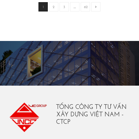
1
2
3
…
62
TỔNG CÔNG TY TƯ VẤN
XÂY DỰNG VIỆT NAM -
CTCP