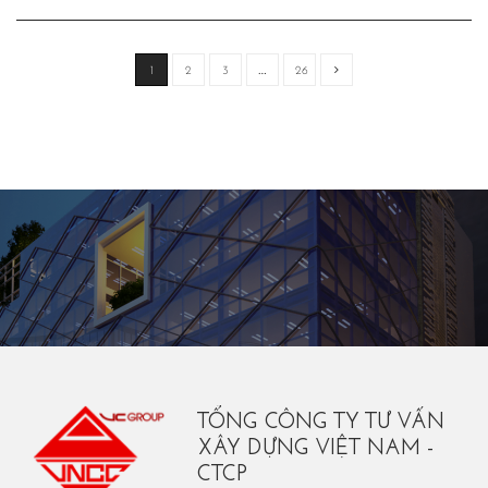
1
2
3
…
26
TỔNG CÔNG TY TƯ VẤN
XÂY DỰNG VIỆT NAM -
CTCP