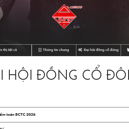
n thị tất cả
Thông tin chung
Đại hội đồng cổ đông
I HỘI ĐỒNG CỔ Đ
kiểm toán BCTC 2026