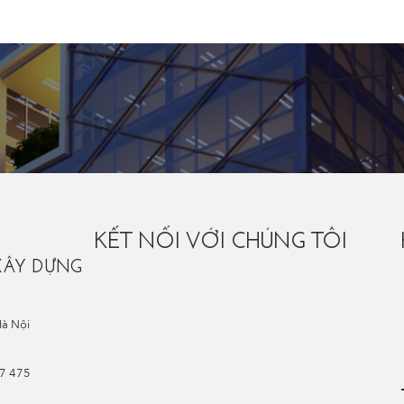
KẾT NỐI VỚI CHÚNG TÔI
XÂY DỰNG
Hà Nội
67 475