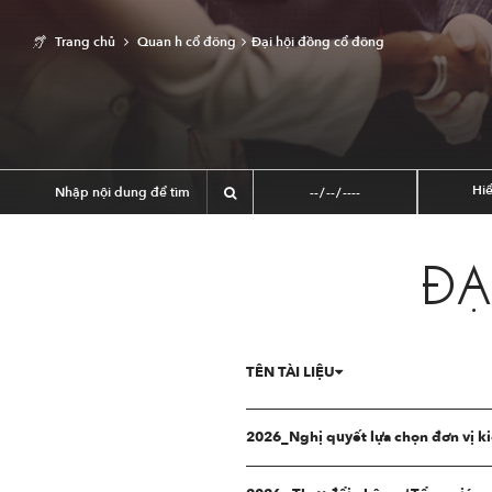
Trang chủ
Quan h cổ đông
Đại hội đồng cổ đông
Hiể
ĐẠ
TÊN TÀI LIỆU
2026_Nghị quyết lựa chọn đơn vị 