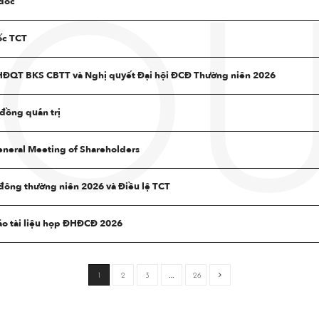
 đốc
OU
ốc TCT
 HĐQT BKS CBTT và Nghị quyết Đại hội ĐCĐ Thường niên 2026
đồng quản trị
eneral Meeting of Shareholders
đông thường niên 2026 và Điều lệ TCT
ảo tài liệu họp ĐHĐCĐ 2026
1
2
3
…
26