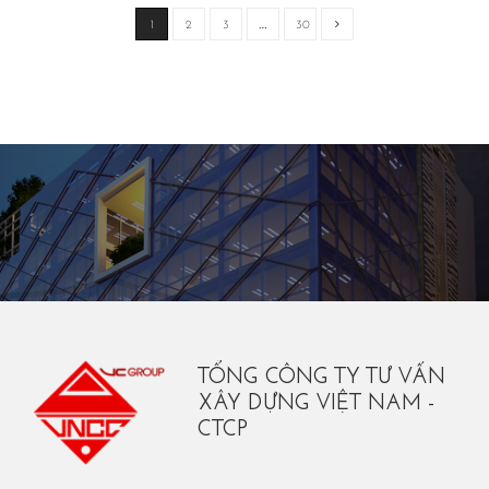
1
2
3
…
30
TỔNG CÔNG TY TƯ VẤN
XÂY DỰNG VIỆT NAM -
CTCP