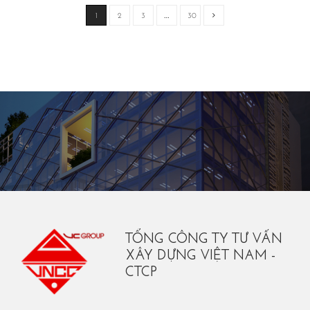
1
2
3
…
30
TỔNG CÔNG TY TƯ VẤN
XÂY DỰNG VIỆT NAM -
CTCP