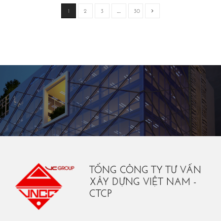
1
2
3
…
30
TỔNG CÔNG TY TƯ VẤN
XÂY DỰNG VIỆT NAM -
CTCP