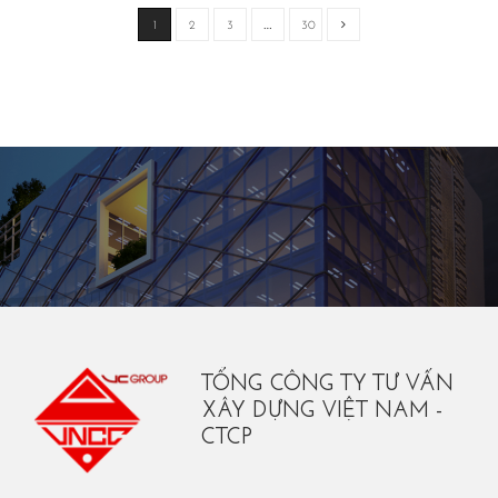
1
2
3
…
30
TỔNG CÔNG TY TƯ VẤN
XÂY DỰNG VIỆT NAM -
CTCP