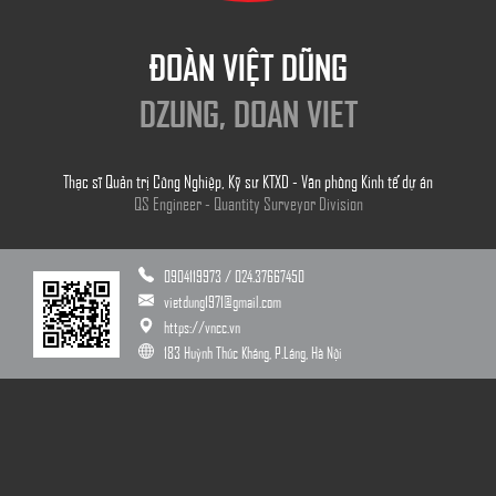
ĐOÀN VIỆT DŨNG
DZUNG, DOAN VIET
Thạc sĩ Quản trị Công Nghiệp, Kỹ sư KTXD - Văn phòng Kinh tế dự án
QS Engineer - Quantity Surveyor Division
0904119973
/
024.37667450
vietdung1971@gmail.com
https://vncc.vn
183 Huỳnh Thúc Kháng, P.Láng, Hà Nội