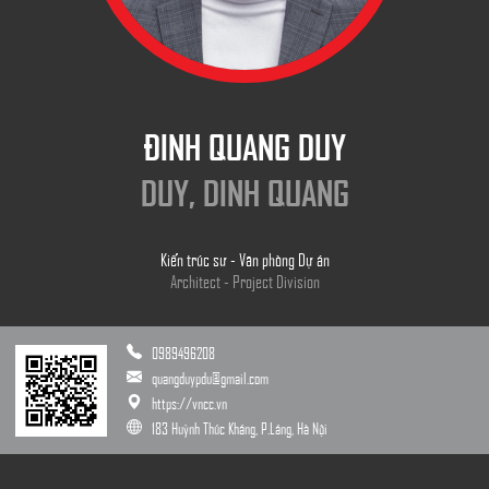
ĐINH QUANG DUY
DUY, DINH QUANG
Kiến trúc sư - Văn phòng Dự án
Architect - Project Division
0989496208
quangduypdu@gmail.com
https://vncc.vn
183 Huỳnh Thúc Kháng, P.Láng, Hà Nội