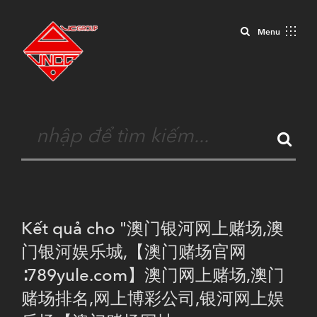
Close
Menu
Kết quả cho "澳门银河网上赌场,澳
门银河娱乐城,【澳门赌场官网
∶789yule.com】澳门网上赌场,澳门
赌场排名,网上博彩公司,银河网上娱